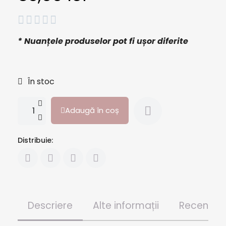





* Nuanțele produselor pot fi ușor diferite
În stoc
Adaugă în coș
Distribuie:
Descriere
Alte informații
Recenzii