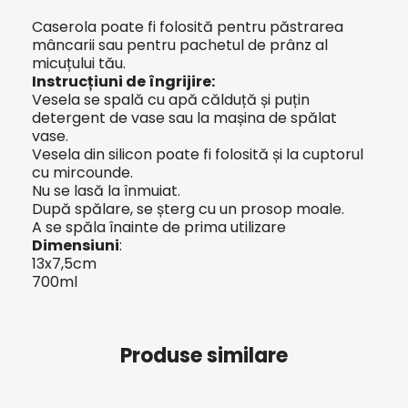
Caserola poate fi folosită pentru păstrarea
mâncarii sau pentru pachetul de prânz al
micuțului tău.
Instrucțiuni de îngrijire:
Vesela se spală cu apă călduță și puțin
detergent de vase sau la mașina de spălat
vase.
Vesela din silicon poate fi folosită și la cuptorul
cu mircounde.
Nu se lasă la înmuiat.
După spălare, se șterg cu un prosop moale.
A se spăla înainte de prima utilizare
Dimensiuni
:
13x7,5cm
700ml
Produse similare