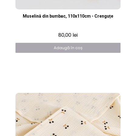
Vizualizare rapidă
Muselină din bumbac, 110x110cm - Crenguțe
80,00 lei
Adaugă în coș