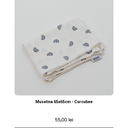
Vizualizare rapidă
Muselina 65x65cm - Curcubee
55,00 lei